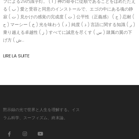
フによる29の識字灯。 ( ا ) 神の命令に従順であることをほめたたえ
る ( ب ) 愛と受容と同意のインストールで、エゴの中にある魂の静
寂 ( ت ) 見かけの感覚の完成度 ( ث ) 公平性（正義感） ( ج ) 忍耐 (
ح ) マーシー ( خ ) 光を味わう ( د ) 純度 ( ذ ) 言語に関する知識 ( ر )
乗り越える卓越性 ( ز ) すべてに誠意を尽くす ( س ) 隷属の翼の下
げ方 ( ش...
LIRE LA SUITE
黙示録の光で世界と人生を理解する。イス
ラム科学、スーフィズム、終末論。