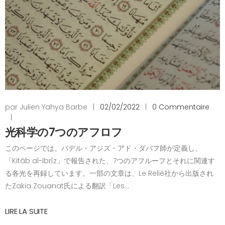
par Julien Yahya Barbe
|
02/02/2022
|
0 Commentaire
|
光科学の7つのアフロフ
このページでは、バデル・アジズ・アド・ダバフ師が定義し、
「Kitâb al-Ibrîz」で報告された、7つのアフルーフとそれに関連す
る各光を再録しています。一部の文章は、Le Relié社から出版され
たZakia Zouanat氏による翻訳「Les...
LIRE LA SUITE