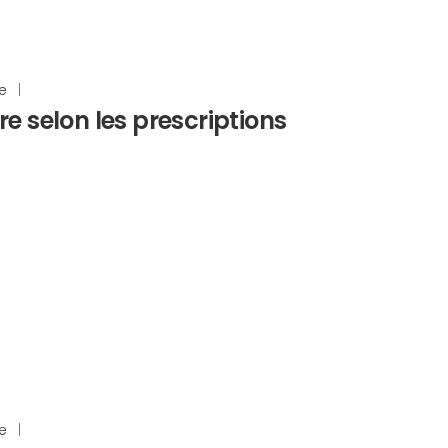
e
|
re selon les prescriptions
e
|