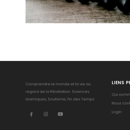
LIENS 
Comprendre le monde et la vie au
regard de la Révélation. Sciences
Qui som
Islamiques, Soufisme, Fin des Temps.
Nous con
Login