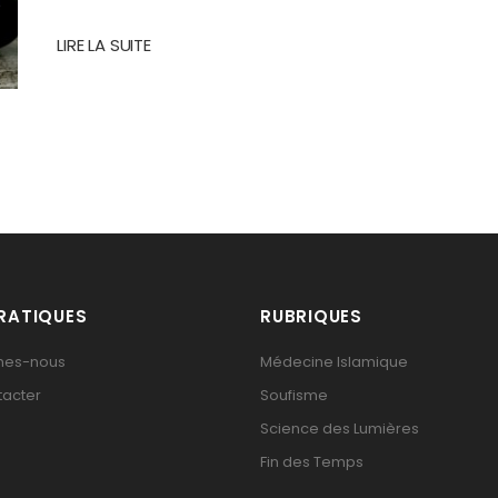
LIRE LA SUITE
PRATIQUES
RUBRIQUES
mes-nous
Médecine Islamique
tacter
Soufisme
Science des Lumières
Fin des Temps