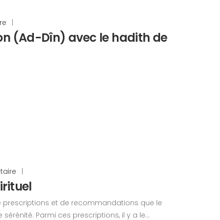
re
|
on (Ad-Dîn) avec le hadith de
aire
|
rituel
de prescriptions et de recommandations que le
érénité. Parmi ces prescriptions, il y a le...