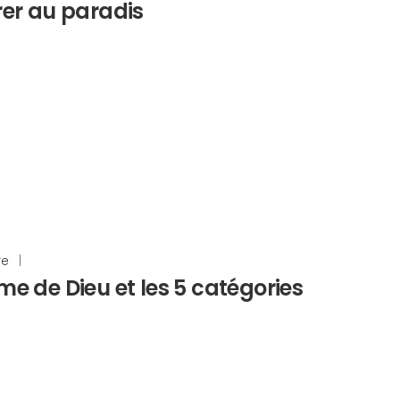
rer au paradis
re
|
me de Dieu et les 5 catégories