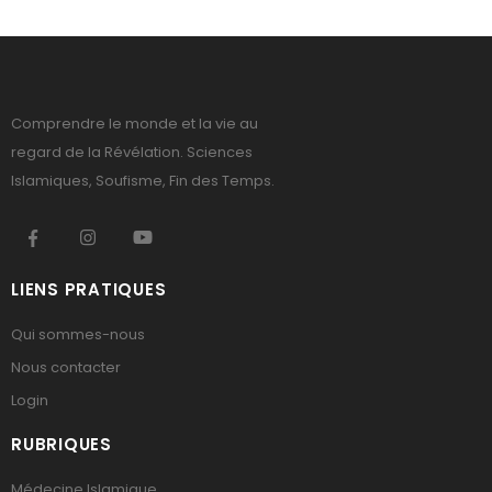
Comprendre le monde et la vie au
regard de la Révélation. Sciences
Islamiques, Soufisme, Fin des Temps.
LIENS PRATIQUES
Qui sommes-nous
Nous contacter
Login
RUBRIQUES
Médecine Islamique