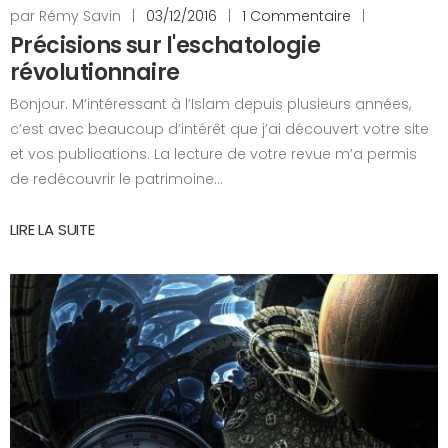
par Rémy Savin
|
03/12/2016
|
1 Commentaire
|
Précisions sur l'eschatologie
révolutionnaire
Bonjour. M’intéressant à l’Islam depuis plusieurs années,
c’est avec beaucoup d’intérêt que j’ai découvert votre site
et vos publications. La lecture de votre revue m’a permis
de redécouvrir le patrimoine...
LIRE LA SUITE