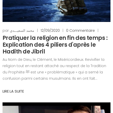
par محمد السعيـــدي
|
12/09/2020
|
0 Commentaire
|
Pratiquer la religion en fin des temps :
Explication des 4 piliers d'après le
Hadith de Jibril
Au Nom de Dieu, le Clément, le Miséricordieux. Revivifier la
religion tout en restant attaché au respect de la Tradition
du Prophète ﷺ est une « problématique » qui a semé la
confusion parmi certains musulmans. Ils en ont fait...
LIRE LA SUITE