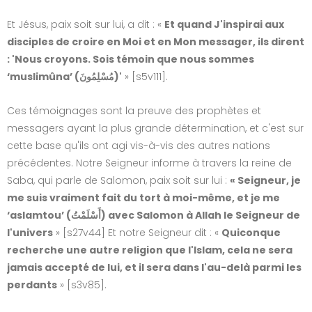
Et Jésus, paix soit sur lui, a dit : «
Et quand J'inspirai aux
disciples de croire en Moi et en Mon messager, ils dirent
: 'Nous croyons. Sois témoin que nous sommes
‘muslimûna’ (مُسْلِمُونَ)'
» [s5v111].
Ces témoignages sont la preuve des prophètes et
messagers ayant la plus grande détermination, et c'est sur
cette base qu'ils ont agi vis-à-vis des autres nations
précédentes. Notre Seigneur informe à travers la reine de
Saba, qui parle de Salomon, paix soit sur lui :
« Seigneur, je
me suis vraiment fait du tort à moi-même, et je me
‘aslamtou’ (أَسْلَمْتُ) avec Salomon à Allah le Seigneur de
l'univers
» [s27v44] Et notre Seigneur dit : «
Quiconque
recherche une autre religion que l'Islam, cela ne sera
jamais accepté de lui, et il sera dans l'au-delà parmi les
perdants
» [s3v85].