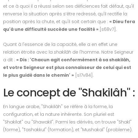
et ce à quoi il a réussi selon ses déficiences fait défaut, qu'il
renverse la situation après s’être redressé, qu'il rectifie la
position après la chute, et qu'il soit certain que :
« Dieu fera
qu'à une difficulté succède une facilité »
[s68v7].
Quant à l'essence de la capacité, elle a en effet une
relation étroite avec la
shakilâh
de l'homme. Notre Seigneur
a dit :
« Dis : 'Chacun agit conformément à sa shakilâh,
et votre Seigneur est plus connaisseur de celui qui est
le plus guidé dans le chemin'
»
[s17v84].
Le concept de "Shakilâh" :
En langue arabe, "Shakilâh" se réfère à la forme, la
configuration, et la nature inhérente. Son pluriel est
"Shakilat" ou "Shawakil". Parmi les dérivés, on trouve "Shakl"
(forme), "Tashakkul" (formation), et "Mushakal" (probleme).