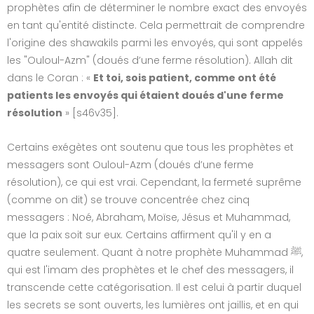
prophètes afin de déterminer le nombre exact des envoyés
en tant qu'entité distincte. Cela permettrait de comprendre
l'origine des shawakils parmi les envoyés, qui sont appelés
les "Ouloul-Azm" (doués d’une ferme résolution). Allah dit
dans le Coran : «
Et toi, sois patient, comme ont été
patients les envoyés qui étaient doués d'une ferme
résolution
» [s46v35].
Certains exégètes ont soutenu que tous les prophètes et
messagers sont Ouloul-Azm (doués d’une ferme
résolution), ce qui est vrai. Cependant, la fermeté suprême
(comme on dit) se trouve concentrée chez cinq
messagers : Noé, Abraham, Moïse, Jésus et Muhammad,
que la paix soit sur eux. Certains affirment qu'il y en a
quatre seulement. Quant à notre prophète Muhammad ﷺ,
qui est l'imam des prophètes et le chef des messagers, il
transcende cette catégorisation. Il est celui à partir duquel
les secrets se sont ouverts, les lumières ont jaillis, et en qui