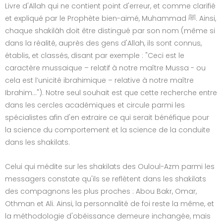
Livre d'Allah qui ne contient point d'erreur, et comme clarifié
et expliqué par le Prophète bien-aimé, Muhammad ﷺ. Ainsi,
chaque shakilâh doit être distingué par son nom (même si
dans la réalité, auprès des gens d'Allah, ils sont connus,
établis, et classés, disant par exemple : "Ceci est le
caractère mussaique – relatif à notre maître Mussa - ou
cela est l’unicité ibrahimique – relative à notre maître
Ibrahim..."). Notre seul souhait est que cette recherche entre
dans les cercles académiques et circule parmi les
spécialistes afin d'en extraire ce qui serait bénéfique pour
la science du comportement et la science de la conduite
dans les shakilats.
Celui qui médite sur les shakilats des Ouloul-Azm parmi les
messagers constate qu'ils se reflètent dans les shakilats
des compagnons les plus proches : Abou Bakr, Omar,
Othman et Ali. Ainsi, la personnalité de foi reste la même, et
la méthodologie d'obéissance demeure inchangée, mais