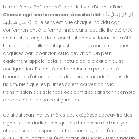
Le mot "shakilâh" apparaît dans le Livre d’Allah : «
Dis :
Chacun agit conformément à sa shakilâh
» (« قُل كُلّ يَعمَلُ
عَلَىٰ شَاكِلَتِهِۦ »). Ici le sens est que chaque individu agit
conformément à la forme innée dans laquelle il a été créé,
sa structure originelle, la constitution avec laquelle il a été
formé. Il n’est nullement question ici des caractéristiques
acquises par l’abandon ou la déviation. On peut
également appeler cela la nature de la création ou sa
configuration. En réalité, cette notion n'a pas suscité
beaucoup d'attention dans les cercles académiques de
l’Islam, bien que les plumes soient actives dans la
transmission des sciences occidentales sans tenir compte
de shakilâh et de sa configuration.
Celui qui examine les mères des exégèses découvrira des
signes et des indications qu'il était nécessaire d'analyser,
chacun selon sa spécialité. Par exemple, dans l'exégèse
d'Al-Qurtubi, on trouve l'explication du verset «
Dis : Chacun