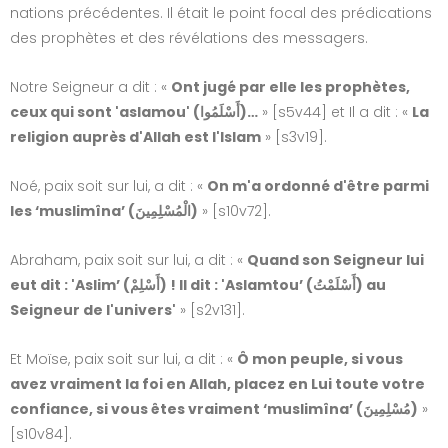
nations précédentes. Il était le point focal des prédications
des prophètes et des révélations des messagers.
Notre Seigneur a dit : «
Ont jugé par elle les prophètes,
ceux qui sont 'aslamou'
(أَسْلَمُوا)…
» [s5v44] et Il a dit : «
La
religion auprès d'Allah est l'Islam
» [s3v19].
Noé, paix soit sur lui, a dit : «
On m'a ordonné d'être parmi
les ‘muslimîna’ (الْمُسْلِمِينَ)
» [s10v72].
Abraham, paix soit sur lui, a dit : «
Quand son Seigneur lui
eut dit : 'Aslim’ (أَسْلِمْ) ! Il dit : 'Aslamtou’ (أَسْلَمْتُ) au
Seigneur de l'univers'
» [s2v131].
Et Moïse, paix soit sur lui, a dit : «
Ô mon peuple, si vous
avez vraiment la foi en Allah, placez en Lui toute votre
confiance, si vous êtes vraiment ‘muslimîna’ (مُسْلِمِينَ)
»
[s10v84].