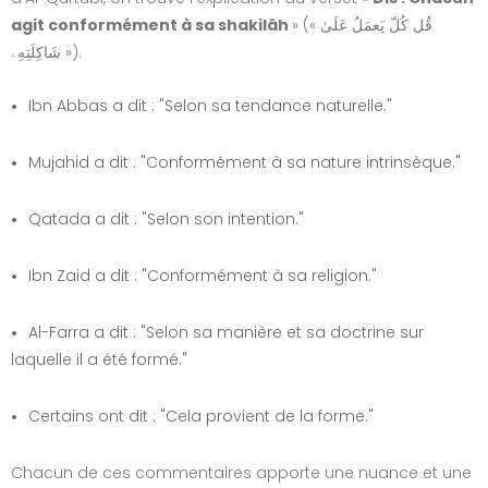
agit conformément à sa shakilâh
» (« قُل كُلّ يَعمَلُ عَلَىٰ
شَاكِلَتِهِۦ »).
Ibn Abbas a dit : "Selon sa tendance naturelle."
Mujahid a dit : "Conformément à sa nature intrinsèque."
Qatada a dit : "Selon son intention."
Ibn Zaid a dit : "Conformément à sa religion."
Al-Farra a dit : "Selon sa manière et sa doctrine sur
laquelle il a été formé."
Certains ont dit : "Cela provient de la forme."
Chacun de ces commentaires apporte une nuance et une