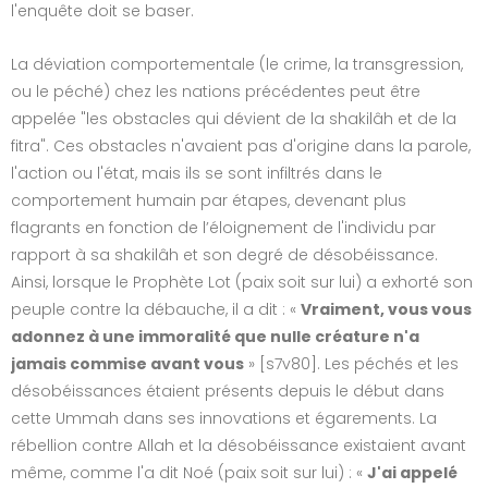
l'enquête doit se baser.
La déviation comportementale (le crime, la transgression,
ou le péché) chez les nations précédentes peut être
appelée "les obstacles qui dévient de la shakilâh et de la
fitra". Ces obstacles n'avaient pas d'origine dans la parole,
l'action ou l'état, mais ils se sont infiltrés dans le
comportement humain par étapes, devenant plus
flagrants en fonction de l’éloignement de l'individu par
rapport à sa shakilâh et son degré de désobéissance.
Ainsi, lorsque le Prophète Lot (paix soit sur lui) a exhorté son
peuple contre la débauche, il a dit : «
Vraiment, vous vous
adonnez à une immoralité que nulle créature n'a
jamais commise avant vous
» [s7v80]. Les péchés et les
désobéissances étaient présents depuis le début dans
cette Ummah dans ses innovations et égarements. La
rébellion contre Allah et la désobéissance existaient avant
même, comme l'a dit Noé (paix soit sur lui) : «
J'ai appelé