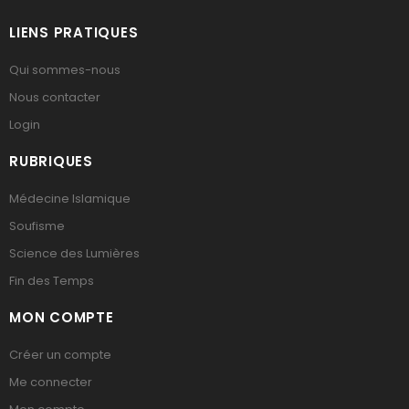
LIENS PRATIQUES
Qui sommes-nous
Nous contacter
Login
RUBRIQUES
Médecine Islamique
Soufisme
Science des Lumières
Fin des Temps
MON COMPTE
Créer un compte
Me connecter